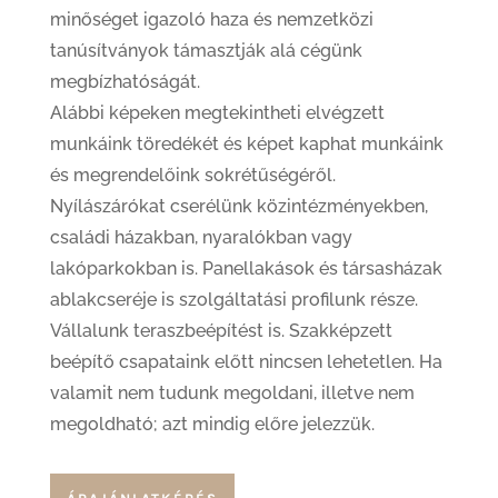
minőséget igazoló haza és nemzetközi
tanúsítványok támasztják alá cégünk
megbízhatóságát.
Alábbi képeken megtekintheti elvégzett
munkáink töredékét és képet kaphat munkáink
és megrendelőink sokrétűségéről.
Nyílászárókat cserélünk közintézményekben,
családi házakban, nyaralókban vagy
lakóparkokban is. Panellakások és társasházak
ablakcseréje is szolgáltatási profilunk része.
Vállalunk teraszbeépítést is. Szakképzett
beépítő csapataink előtt nincsen lehetetlen. Ha
valamit nem tudunk megoldani, illetve nem
megoldható; azt mindig előre jelezzük.