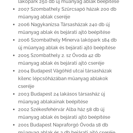
lakópark 250 db új műanyag ablak beépítése
2007 Szombathely Szűrcsapó házak 200 db
műanyag ablak cseréje
2006 Nagykanizsa Társasházak 240 db új
műanyag ablak és bejárati ajtó beépítése
2006 Szombathely Minerva lakópark 184 db
új műanyag ablak és bejárati ajtó beépítése
2005 Szombathely 2. sz Óvoda 42 db
műanyag ablak és bejárati ajtó cseréje
2004 Budapest Vágóhíd utcai társasházak
kilenc lépcsőházában műanyag ablakok
cseréje
2003 Budapest 24 lakásos társasház új
műanyag ablakainak beépítése
2002 Székesfehérvár Alba ház 58 db új
műanyag ablak és bejárati ajtó beépítése
2001 Budapest Napraforgó Óvoda 18 db
műanyag ablak és 2 db bejárati ajtó cseréje