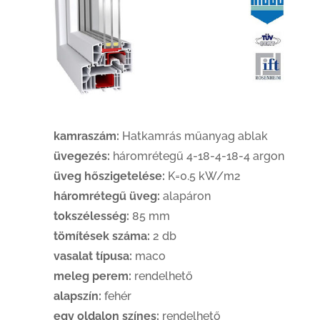
kamraszám:
Hatkamrás műanyag ablak
üvegezés:
háromrétegű 4-18-4-18-4 argon
üveg hőszigetelése:
K=0.5 kW/m2
háromrétegű üveg:
alapáron
tokszélesség:
85 mm
tömítések száma:
2 db
vasalat típusa:
maco
meleg perem:
rendelhető
alapszín:
fehér
egy oldalon színes:
rendelhető