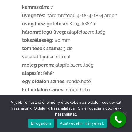
kamraszám:
7
üvegezés:
háromrétegű 4-18-4-18-4 argon
üveg hőszigetelése:
K=0,5 kW/m
háromrétegű üveg:
alapfelszereltség
tokszélesség:
80 mm
tömítések száma:
3 db
vasalat típusa:
roto nt
meleg perem:
alapfelszereltség
alapszín:
fehér
egy oldalon színes:
rendelhető
két oldalon színes:
rendelhető
színválaszték
: antracit selymes, antracit
A jobb felhasználói élmény érdekében az oldalon cookie-kat
erezett, aranytölgy, dió, mahagóni, mocsári
használunk. Oldalunk használatával, Ön elfogadja a cookie-k
használatát.
tölgy (sötéttölgy), winchester
Elfogadom
Adatvédelmi irányelvek