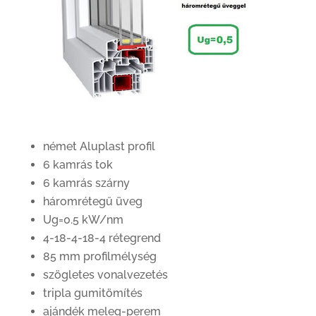
német Aluplast profil
6 kamrás tok
6 kamrás szárny
háromrétegű üveg
Ug=0.5 kW/nm
4-18-4-18-4 rétegrend
85 mm profilmélység
szögletes vonalvezetés
tripla gumitömítés
ajándék meleg-perem