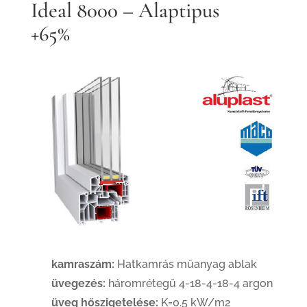
Ideal 8000 – Alaptipus
+65%
kamraszám:
Hatkamrás műanyag ablak
üvegezés:
háromrétegű 4-18-4-18-4 argon
üveg hőszigetelése:
K=0.5 kW/m2