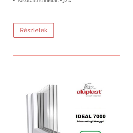
Kétoldali színfelár: +32%
Részletek