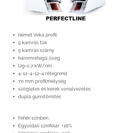
német Veka profil
5 kamrás tok
5 kamrás szárny
háromrétegű üveg
Ug=0.7 kW/nm
4-12-4-12-4 rétegrend
70 mm profilmélység
szögletes és kerek vonalvezetés
dupla gumitömítés
Fehér színben
Egyoldali színfelár: +18%