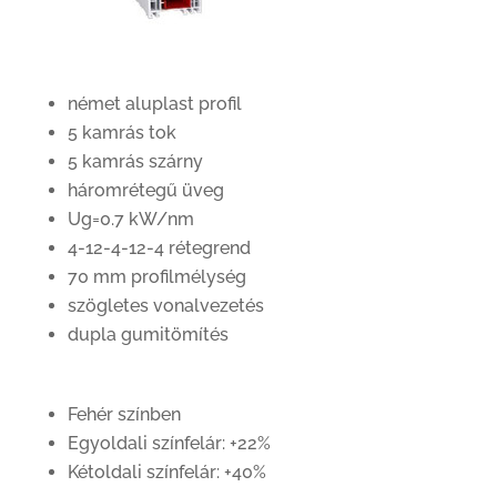
német aluplast profil
5 kamrás tok
5 kamrás szárny
háromrétegű üveg
Ug=0.7 kW/nm
4-12-4-12-4 rétegrend
70 mm profilmélység
szögletes vonalvezetés
dupla gumitömítés
Fehér színben
Egyoldali színfelár: +22%
Kétoldali színfelár: +40%