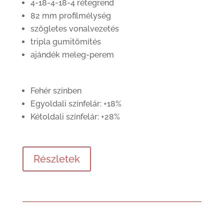
4-18-4-18-4 rétegrend
82 mm profilmélység
szögletes vonalvezetés
tripla gumitömítés
ajándék meleg-perem
Fehér színben
Egyoldali színfelár: +18%
Kétoldali színfelár: +28%
Részletek