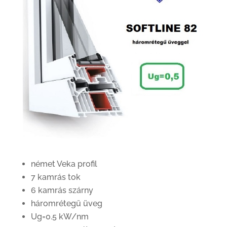
német Veka profil
7 kamrás tok
6 kamrás szárny
háromrétegű üveg
Ug=0.5 kW/nm