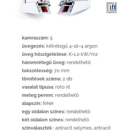
kamraszám:
5
üvegezés:
kétrétegű 4-16-4 argon
üveg hőszigetelése:
K=1.0 kW/m2
háromrétegű üveg:
rendelhető
tokszélesség:
70 mm
tömítések száma:
2 db
vasalat típusa:
roto nt
meleg perem:
rendelhető
alapszín:
fehér
egy oldalon színes:
rendelhető
két oldalon színes:
rendelhető
színválaszték
: antracit selymes, antracit