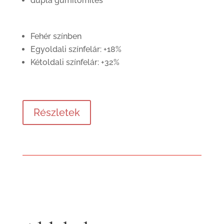
dupla gumitömítés
Fehér színben
Egyoldali színfelár: +18%
Kétoldali színfelár: +32%
Részletek