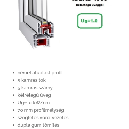
német aluplast profil
5 kamrás tok
5 kamrás szárny
kétrétegű üveg
Ug=1.0 kW/nm
70 mm profilmélység
szögletes vonalvezetés
dupla gumitömítés