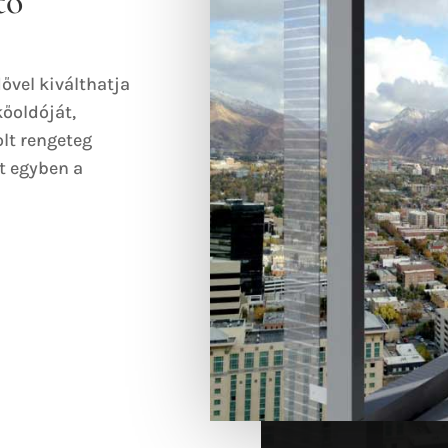
tó
vel kiválthatja
kőoldóját,
olt rengeteg
t egyben a