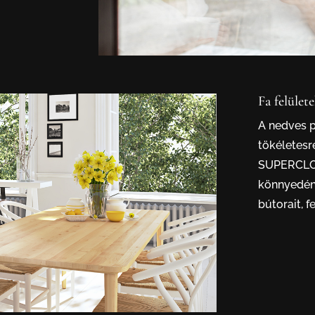
Fa felület
A nedves 
tökéletesre
SUPERCLOTH
könnyedén,
bútorait, fe