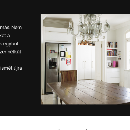
lémás. Nem
ket a
ok egyből
zer nélkül
ismét újra