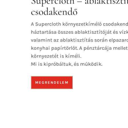
Supercloth – ablaktisztí
csodakendő
A Supercloth környezetkímélő csodakendő
háztartása összes ablaktisztítóját és víz
valamint az ablaktisztítás során elpazar
konyhai papírtörlőt. A pénztárcája mellet
környezetét is kíméli.
Mi is kipróbáltuk, és működik.
MEGRENDELEM