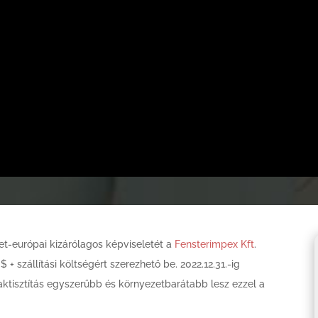
et-európai kizárólagos képviseletét a
Fensterimpex Kft
.
 + szállítási költségért szerezhető be. 2022.12.31.-ig
ktisztítás egyszerűbb és környezetbarátabb lesz ezzel a