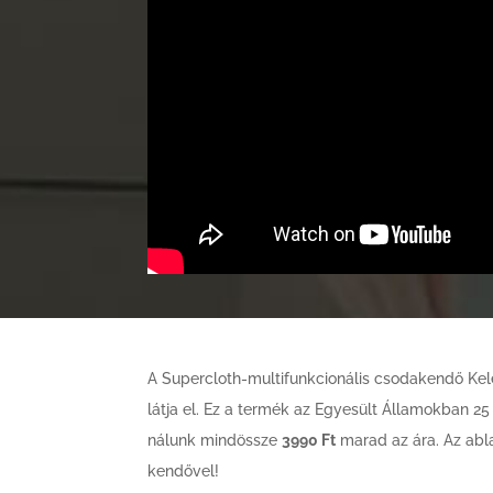
A Supercloth-multifunkcionális csodakendő Kel
látja el. Ez a termék az Egyesült Államokban 25 $
nálunk mindössze
3990 Ft
marad az ára. Az abla
kendővel!