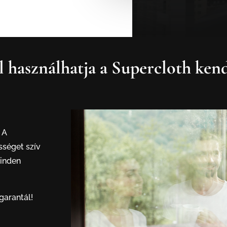
 használhatja a Supercloth ken
 A
séget szív
minden
garantál!