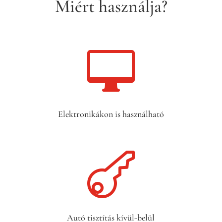
Miért használja?

Elektronikákon is használható

Autó tisztítás kívül-belül