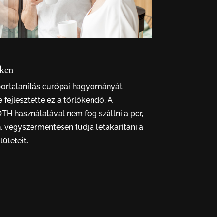
eken
portalanítás európai hagyományát
 fejlesztette ez a törlőkendő. A
 használatával nem fog szállni a por,
 vegyszermentesen tudja letakarítani a
lületeit.