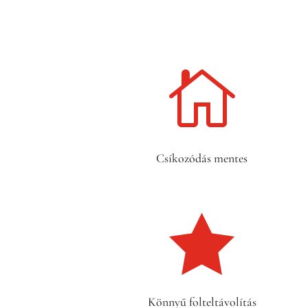

Csíkozódás mentes

Könnyű folteltávolítás