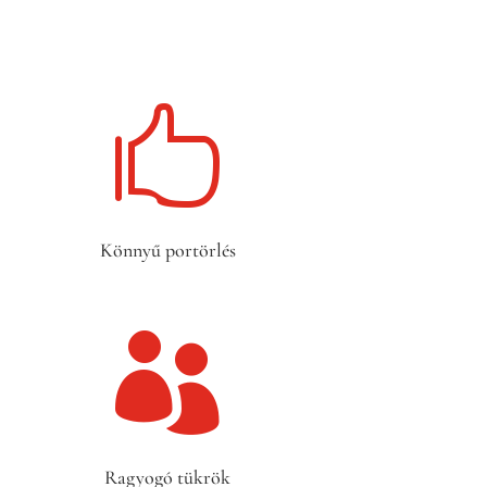

Könnyű portörlés

Ragyogó tükrök