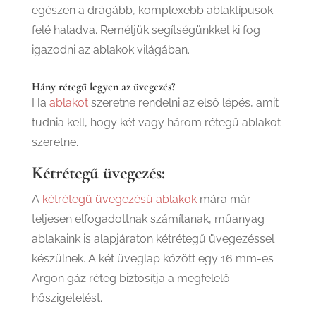
egészen a drágább, komplexebb ablaktípusok
felé haladva. Reméljük segítségünkkel ki fog
igazodni az ablakok világában.
Hány rétegű legyen az üvegezés?
Ha
ablakot
szeretne rendelni az első lépés, amit
tudnia kell, hogy két vagy három rétegű ablakot
szeretne.
Kétrétegű üvegezés:
A
kétrétegű üvegezésű ablakok
mára már
teljesen elfogadottnak számítanak, műanyag
ablakaink is alapjáraton kétrétegű üvegezéssel
készülnek. A két üveglap között egy 16 mm-es
Argon gáz réteg biztosítja a megfelelő
hőszigetelést.