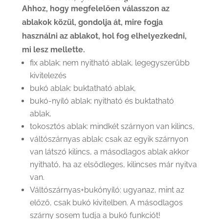
Ahhoz, hogy megfelelően válasszon az
ablakok közül, gondolja át, mire fogja
használni az ablakot, hol fog elhelyezkedni,
mi lesz mellette.
fix ablak: nem nyitható ablak, legegyszerűbb
kivitelezés
bukó ablak: buktatható ablak,
bukó-nyíló ablak: nyitható és buktatható
ablak,
tokosztós ablak: mindkét szárnyon van kilincs,
váltószárnyas ablak: csak az egyik szárnyon
van látszó kilincs, a másodlagos ablak akkor
nyitható, ha az elsődleges, kilincses már nyitva
van.
Váltószárnyas+bukónyíló: ugyanaz, mint az
előző, csak bukó kivitelben.
A másodlagos
szárny sosem tudja a bukó funkciót!