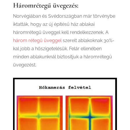
Háromrétegű üvegezés:
Norvégiában és Svédországban már törvénybe
iktatták, hogy az új építésű ház ablakai
háromrétegű üveggel kell rendelkezzenek. A
három rétegű üveggel
szerelt ablakoknak 30%-
kal jobb a hőszigetelésük. Felár ellenében
minden ablakunknál biztosítjuk a háromrétegű
üvegezést.